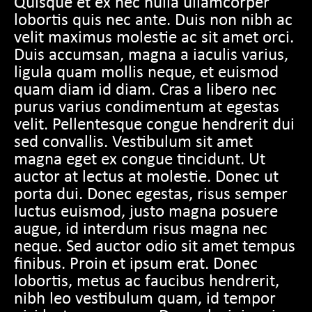
Quisque et ex nec nulla ullamcorper
lobortis quis nec ante. Duis non nibh ac
velit maximus molestie ac sit amet orci.
Duis accumsan, magna a iaculis varius,
ligula quam mollis neque, et euismod
quam diam id diam. Cras a libero nec
purus varius condimentum at egestas
velit. Pellentesque congue hendrerit dui
sed convallis. Vestibulum sit amet
magna eget ex congue tincidunt. Ut
auctor at lectus at molestie. Donec ut
porta dui. Donec egestas, risus semper
luctus euismod, justo magna posuere
augue, id interdum risus magna nec
neque. Sed auctor odio sit amet tempus
finibus. Proin et ipsum erat. Donec
lobortis, metus ac faucibus hendrerit,
nibh leo vestibulum quam, id tempor